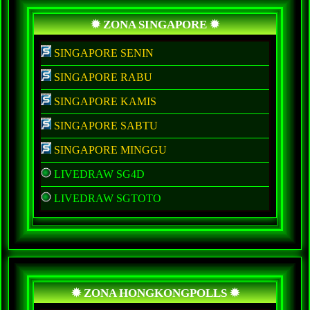
✹ ZONA SINGAPORE ✹
SINGAPORE SENIN
SINGAPORE RABU
SINGAPORE KAMIS
SINGAPORE SABTU
SINGAPORE MINGGU
LIVEDRAW SG4D
LIVEDRAW SGTOTO
✹ ZONA HONGKONGPOLLS ✹