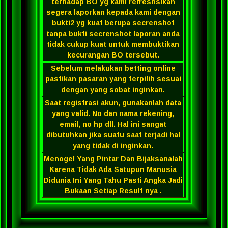
terhadap BO yg kami refresnsikan
segera laporkan kepada kami dengan
bukti2 yg kuat berupa secrenshot
tanpa bukti secrenshot laporan anda
tidak cukup kuat untuk membuktikan
kecurangan BO tersebut.
Sebelum melakukan betting online
pastikan pasaran yang terpilih sesuai
dengan yang sobat inginkan.
Saat registrasi akun, gunakanlah data
yang valid. No dan nama rekening,
email, no hp dll. Hal ini sangat
dibutuhkan jika suatu saat terjadi hal
yang tidak di inginkan.
Menogel Yang Pintar Dan Bijaksanalah
Karena Tidak Ada Satupun Manusia
Didunia Ini Yang Tahu Pasti Angka Jadi
Bukaan Setiap Result nya .