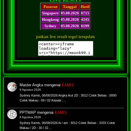
uk mendapatkan live result togel terupdate dan tercepat, langsung di situ
Master Angka
mengenai
KAMIS
6 Agustus 2026
Sydney Kamis, 06/08/2026 Angka ikut 2D : 3012 Colok Bebas : 0000
Colok Makau : 09 / 02 Kepala :…
PPTWAP
mengenai
KAMIS
6 Agustus 2026
Sydney Kamis, 06/08/2026 Ai / am : 3012 Colok Bebas : 3333 Colok
Makau / 2D : 30 / 32…