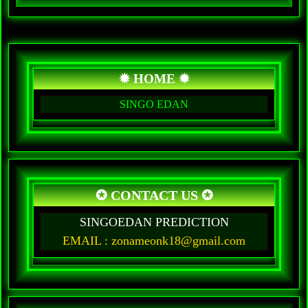
✹ HOME ✹
SINGO EDAN
✪ CONTACT US ✪
SINGOEDAN PREDICTION
EMAIL : zonameonk18@gmail.com