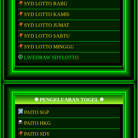
SYD LOTTO RABU
SYD LOTTO KAMIS
SYD LOTTO JUMAT
SYD LOTTO SABTU
SYD LOTTO MINGGU
LIVEDRAW SDYLOTTO
✹ PENGELUARAN TOGEL ✹
PAITO SGP
PAITO HKG
PAITO SDY