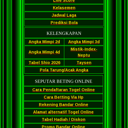
Live Score
Kelasemen
Jadwal Laga
Prediksi Bola
KELENGKAPAN
Angka Mimpi 2d
Angka Mimpi 3d
Mistik-Index-
Angka Mimpi 4d
Neptu
Tabel Shio 2026
Taysen
Pola Tarung/Acak Angka
SEPUTAR BETING ONLINE
Cara Pendaftaran Togel Online
Cara Betting Via Hp
Rekening Bandar Online
Alamat alternatif Togel Online
Tabel Hadiah / Diskon
Promo Bandar Online