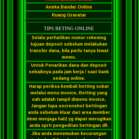
Aneka Bandar Online
Ruang Gravatar
TIPS BETING ONLINE
Selalu perhatikan nomor rekening
tujuan deposit sebelum melakukan
transfer dana, bila perlu tanya lewat
memo.
Untuk Penarikan dana dan deposit
sebaiknya pada jam kerja / saat bank
sedang online.
Harap periksa kembali betting sobat
melalui menu invoice, Betting yang
sah adalah tampil dimenu invoice,
Jangan lupa secrenshot bettingan
anda sebelum kluar dari area member
demi menjaga hal2 yg dapat merugikan
anda sprti pengeditan bettingan dll.
Jika anda menemukan kecurangan