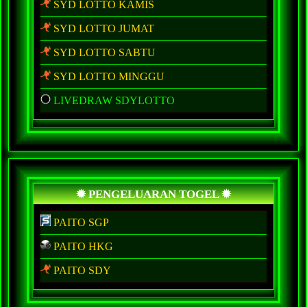
SYD LOTTO KAMIS
SYD LOTTO JUMAT
SYD LOTTO SABTU
SYD LOTTO MINGGU
LIVEDRAW SDYLOTTO
✹ PENGELUARAN TOGEL ✹
PAITO SGP
PAITO HKG
PAITO SDY